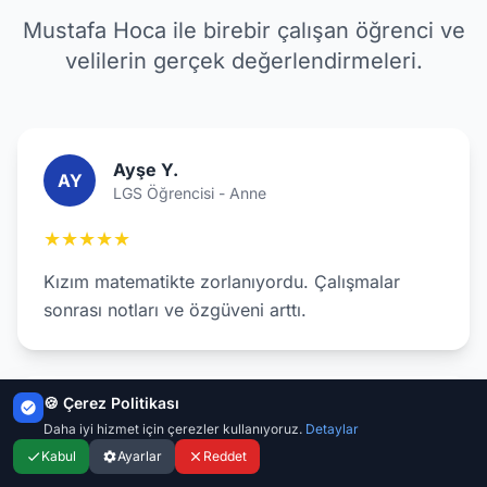
Mustafa Hoca ile birebir çalışan öğrenci ve
velilerin gerçek değerlendirmeleri.
Ayşe Y.
AY
LGS Öğrencisi - Anne
★★★★★
Kızım matematikte zorlanıyordu. Çalışmalar
sonrası notları ve özgüveni arttı.
🍪 Çerez Politikası
Mehmet K.
MK
Daha iyi hizmet için çerezler kullanıyoruz.
Detaylar
KPSS Adayı
Kabul
Ayarlar
Reddet
★★★★★