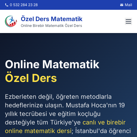
0 532 284 23 28
Mail
Özel Ders Matematik
Online Birebir Matematik Özel Ders
Ana Sayfa
Online Matematik
Tüm Ders Ücretleri
Özel Ders
Hakkımızda
Ezberleten değil, öğreten metodlarla
S.S.S
hedeflerinize ulaşın. Mustafa Hoca'nın 19
yıllık tecrübesi ve eğitim koçluğu
Referanslarımız
desteğiyle tüm Türkiye'ye
canlı ve birebir
online matematik dersi
; İstanbul'da öğrenci
Çözüm Ortaklarımız