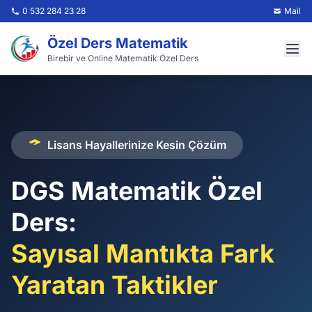
0 532 284 23 28
Mail
Özel Ders Matematik
Birebir ve Online Matematik Özel Ders
Ana Sayfa
Tüm Ders Ücretleri
Lisans Hayallerinize Kesin Çözüm
Hakkımızda
DGS Matematik Özel
Ders:
S.S.S
Sayısal Mantıkta Fark
Referanslarımız
Yaratan Taktikler
Çözüm Ortaklarımız