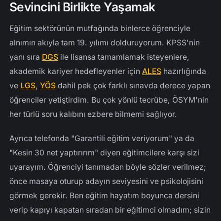
Sevincini Birlikte Yaşamak
Eğitim sektörünün mutfağında binlerce öğrenciyle
alnımın akıyla tam 19. yılımı dolduruyorum. KPSS'nin
yanı sıra
DGS
ile lisansa tamamlamak isteyenlere,
akademik kariyer hedefleyenler için
ALES
hazırlığında
ve
LGS
,
YÖS
dahil pek çok farklı sınavda derece yapan
öğrenciler yetiştirdim. Bu çok yönlü tecrübe, ÖSYM'nin
her türlü soru kalıbını ezbere bilmemi sağlıyor.
Ayrıca telefonda "Garantili eğitim veriyorum" ya da
"Kesin 30 net yaptırırım" diyen eğitimcilere karşı sizi
uyarayım. Öğrenciyi tanımadan böyle sözler verilmez;
önce masaya oturup adayın seviyesini ve psikolojisini
görmek gerekir. Ben eğitim hayatım boyunca dersini
verip kapıyı kapatan sıradan bir eğitimci olmadım; sizin