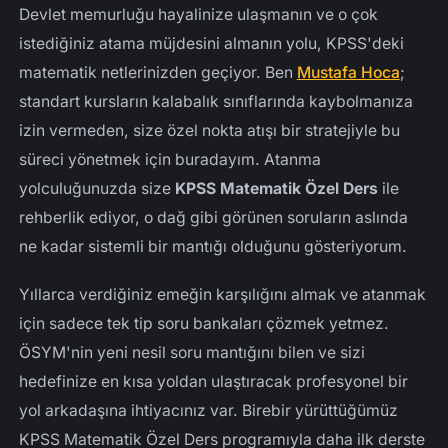
Devlet memurluğu hayalinize ulaşmanın ve o çok
KPSS Matematik Hocası Seçerken Nelere Bakmalı?
istediğiniz atama müjdesini almanın yolu, KPSS'deki
19 Yıllık Tecrübe ve Atanma Sevincini Birlikte
matematik netlerinizden geçiyor. Ben
Mustafa Hoca
;
Yaşamak
standart kursların kalabalık sınıflarında kaybolmanıza
izin vermeden, size özel nokta atışı bir stratejiyle bu
süreci yönetmek için buradayım. Atanma
yolculuğunuzda size
KPSS Matematik Özel Ders
ile
rehberlik ediyor, o dağ gibi görünen soruların aslında
ne kadar sistemli bir mantığı olduğunu gösteriyorum.
Yıllarca verdiğiniz emeğin karşılığını almak ve atanmak
için sadece tek tip soru bankaları çözmek yetmez.
ÖSYM'nin yeni nesil soru mantığını bilen ve sizi
hedefinize en kısa yoldan ulaştıracak profesyonel bir
yol arkadaşına ihtiyacınız var. Birebir yürüttüğümüz
KPSS Matematik Özel Ders programıyla daha ilk derste