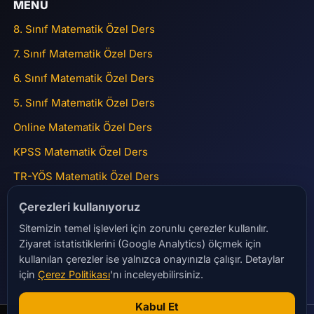
MENÜ
8. Sınıf Matematik Özel Ders
7. Sınıf Matematik Özel Ders
6. Sınıf Matematik Özel Ders
5. Sınıf Matematik Özel Ders
Online Matematik Özel Ders
KPSS Matematik Özel Ders
TR-YÖS Matematik Özel Ders
ADRES
Çerezleri kullanıyoruz
Sitemizin temel işlevleri için zorunlu çerezler kullanılır.
15 Temmuz Mah Gülbahar Caddesi Nurolpark Sitesi No:45
Ziyaret istatistiklerini (Google Analytics) ölçmek için
A2 Blok Daire 41 Bağcılar
kullanılan çerezler ise yalnızca onayınızla çalışır. Detaylar
matematikbitmistir@gmail.com
için
Çerez Politikası
'nı inceleyebilirsiniz.
+90 532 284 23 28
Kabul Et