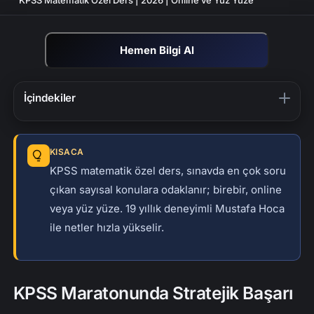
Hemen Bilgi Al
İçindekiler
KPSS Maratonunda Stratejik Başarı
KPSS Dersleri Nasıl İşleniyor?
KISACA
Videolu Çözüm: KPSS Yüzde Problemleri
KPSS matematik özel ders, sınavda en çok soru
çıkan sayısal konulara odaklanır; birebir, online
KPSS Lisans Matematik Özel Ders
veya yüz yüze. 19 yıllık deneyimli Mustafa Hoca
KPSS Ön Lisans Matematik Özel Ders
ile netler hızla yükselir.
KPSS Ortaöğretim Matematik Özel Ders
Yetişkin Adaylar İçin Doğru Zamanlama ve Nokta
Atışı Plan
KPSS Maratonunda Stratejik Başarı
Problemler, Zaman Yönetimi ve Sınav Kaygısı