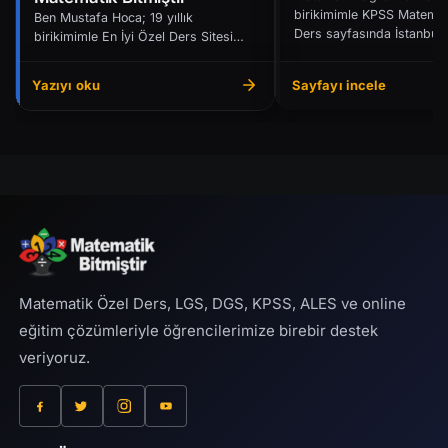
birikimimle KPSS Matemat
Ben Mustafa Hoca; 19 yıllık
Ders sayfasında İstanbul’
birikimimle En İyi Özel Ders Sitesi
ya da Online...
Matematik Bitmiştir sayfasında
dersleri sade, güvenli...
Yazıyı oku
Sayfayı incele
Matematik Özel Ders, LGS, DGS, KPSS, ALES ve online
eğitim çözümleriyle öğrencilerimize birebir destek
veriyoruz.