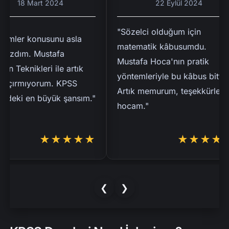
18 Mart 2024
22 Eylül 2024
"Sözelci olduğum için
ler konusunu asla
matematik kâbusumdu.
dım. Mustafa
Mustafa Hoca'nın pratik
eknikleri ile artık
yöntemleriyle bu kâbus bitti.
ırmıyorum. KPSS
Artık memurum, teşekkürler
eki en büyük şansım."
hocam."
★★★★★
★★★★★
❮
❯