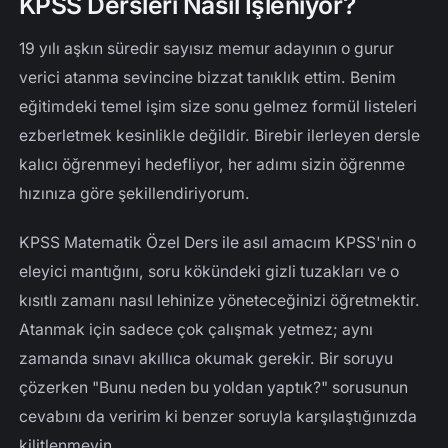
KPSS Dersleri Nasıl İşleniyor?
19 yılı aşkın süredir sayısız memur adayının o gurur
verici atanma sevincine bizzat tanıklık ettim. Benim
eğitimdeki temel işim size sonu gelmez formül listeleri
ezberletmek kesinlikle değildir. Birebir ilerleyen dersle
kalıcı öğrenmeyi hedefliyor, her adımı sizin öğrenme
hızınıza göre şekillendiriyorum.
KPSS Matematik Özel Ders ile asıl amacım KPSS'nin o
eleyici mantığını, soru kökündeki gizli tuzakları ve o
kısıtlı zamanı nasıl lehinize yöneteceğinizi öğretmektir.
Atanmak için sadece çok çalışmak yetmez; aynı
zamanda sınavı akıllıca okumak gerekir. Bir soruyu
çözerken "Bunu neden bu yoldan yaptık?" sorusunun
cevabını da veririm ki benzer soruyla karşılaştığınızda
kilitlenmeyin.