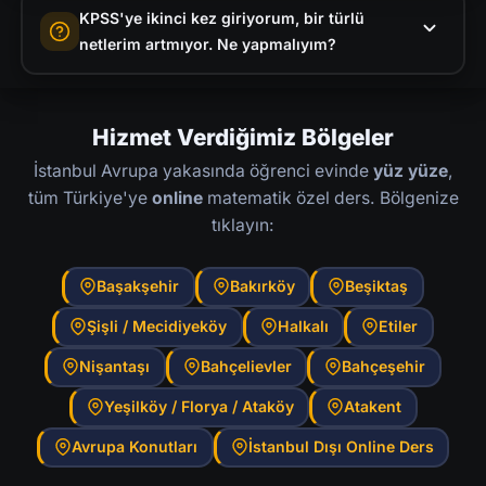
KPSS'ye ikinci kez giriyorum, bir türlü
Orantı, Yüzde ve Faiz, Problemler (hareket,
matematiği uzun süre bırakmış olan pek çok
netlerim artmıyor. Ne yapmalıyım?
yaş, karışım, işçi), Temel Geometri. Problemler
öğrencim KPSS'de 25+ net yaparak hedef
bölümü hem en çok soru gelen hem de
kadrolarına yerleşti. Temel konularla başlayıp
Bu çok yaygın bir durum ve genellikle iki
öğrencilerin en çok tökezlediği alandır.
problem çözme becerisini geliştiriyoruz. Online
nedenden kaynaklanır: ya yanlış kaynaklarla
Hizmet Verdiğimiz Bölgeler
derslerle evden verimli çalışabilirsiniz.
çalışıyorsunuz ya da hataların nedenini analiz
İstanbul Avrupa yakasında öğrenci evinde
yüz yüze
,
etmeden ilerliyorsunuz. Birebir çalışmada
tüm Türkiye'ye
online
matematik özel ders. Bölgenize
önce hangi konulardan ne kadar net
tıklayın:
yaptığınızı analiz ediyoruz, ardından sadece
zayıf noktalara odaklanıyoruz. Genel tekrar
Başakşehir
Bakırköy
Beşiktaş
yerine hedefli çalışma ile 6-8 haftada ciddi
Şişli / Mecidiyeköy
Halkalı
Etiler
artış mümkün.
Nişantaşı
Bahçelievler
Bahçeşehir
Yeşilköy / Florya / Ataköy
Atakent
Avrupa Konutları
İstanbul Dışı Online Ders